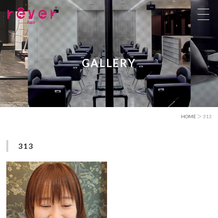
GALLERY
HOME
＞ 313
313