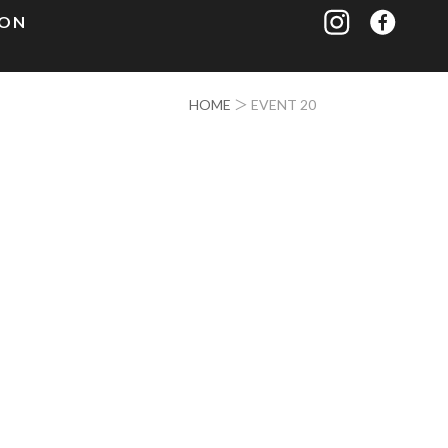
ION
HOME
＞ EVENT 20